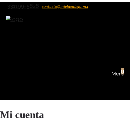
331199-5828
contacto@mieldeabeja.mx
0
Mi cuenta