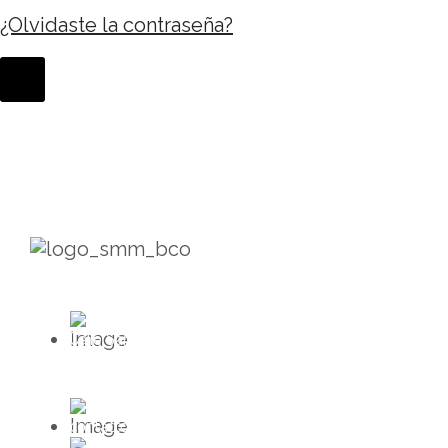
¿Olvidaste la contraseña?
Calle San Juan de los Lagos #43
Col. Vallarta Poniente C.P. 44110
Guadalajara, Jalisco.
contacto@mieldeabeja.mx