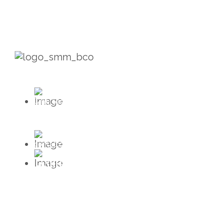
Calle San Juan de los Lagos #43
Col. Vallarta Poniente C.P. 44110
Guadalajara, Jalisco.
contacto@mieldeabeja.mx
331199-5828