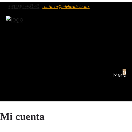
331199-5828
contacto@mieldeabeja.mx
0
Mi cuenta