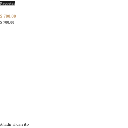
Paquetes
3×2 Vinagre de manzana y miel de abeja
$
700.00
$
700.00
Añadir al carrito