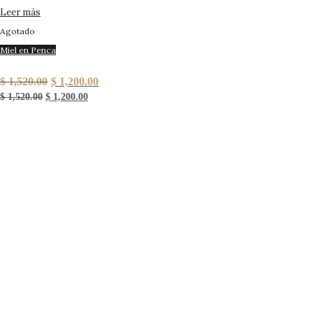
Leer más
Agotado
Miel en Penca
4kg Miel en Penca
$
1,520.00
$
1,200.00
$
1,520.00
$
1,200.00