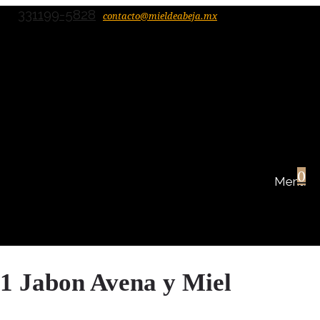
331199-5828
contacto@mieldeabeja.mx
0
1 Jabon Avena y Miel