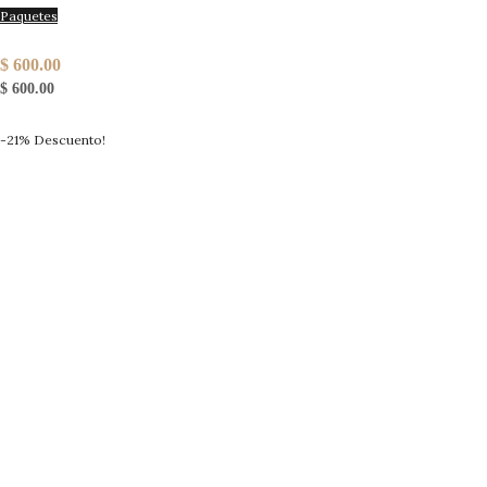
Paquetes
12 mini Frascos 60gr Miel
$
600.00
$
600.00
-21% Descuento!