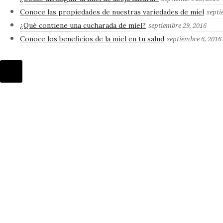
Conoce las propiedades de nuestras variedades de miel
septi
¿Qué contiene una cucharada de miel?
septiembre 29, 2016
Conoce los beneficios de la miel en tu salud
septiembre 6, 2016