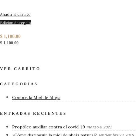
Añadir al carrito
Edicion de regalo
Frasco navideño 5kg miel
$
1,100.00
$
1,100.00
VER CARRITO
CATEGORÍAS
Conoce la Miel de Abeja
ENTRADAS RECIENTES
Propóleo auxiliar contra el covid-19
marzo 4, 2021
¿Cómo distinguir la miel de abeja natural?
septiembre 29, 2016